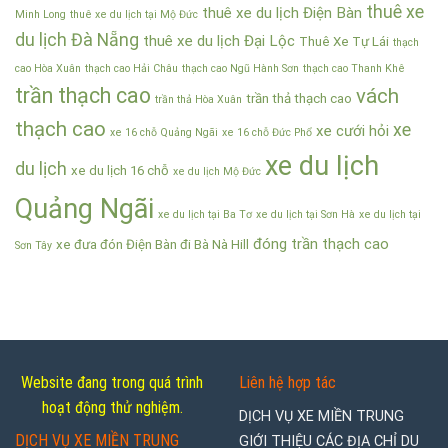
thuê xe
thuê xe du lịch Điện Bàn
Minh Long
thuê xe du lịch tại Mộ Đức
du lịch Đà Nẵng
thuê xe du lịch Đại Lộc
Thuê Xe Tự Lái
thạch
cao Hòa Xuân
thạch cao Hải Châu
thạch cao Ngũ Hành Sơn
thạch cao Thanh Khê
trần thạch cao
vách
trần thả thạch cao
trần thả Hòa Xuân
thạch cao
xe
xe cưới hỏi
xe 16 chỗ Quảng Ngãi
xe 16 chỗ Đức Phổ
xe du lịch
du lịch
xe du lịch 16 chỗ
xe du lịch Mộ Đức
Quảng Ngãi
xe du lịch tại Ba Tơ
xe du lịch tại Sơn Hà
xe du lịch tại
đóng trần thạch cao
xe đưa đón Điện Bàn đi Bà Nà Hill
Sơn Tây
Website đang trong quá trình
Liên hệ hợp tác
hoạt động thử nghiệm.
DỊCH VỤ XE MIỀN TRUNG
DỊCH VỤ XE MIỀN TRUNG
GIỚI THIỆU CÁC ĐỊA CHỈ DU