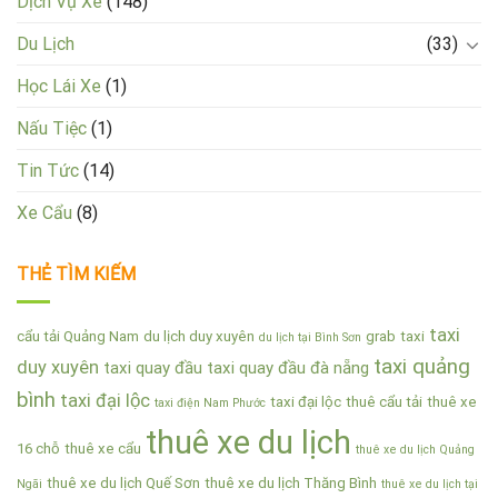
Dịch Vụ Xe
(148)
Du Lịch
(33)
Học Lái Xe
(1)
Nấu Tiệc
(1)
Tin Tức
(14)
Xe Cẩu
(8)
THẺ TÌM KIẾM
taxi
cẩu tải Quảng Nam
du lịch duy xuyên
grab
taxi
du lịch tại Bình Sơn
taxi quảng
duy xuyên
taxi quay đầu
taxi quay đầu đà nẵng
bình
taxi đại lộc
taxi đại lộc
thuê cẩu tải
thuê xe
taxi điện Nam Phước
thuê xe du lịch
16 chỗ
thuê xe cẩu
thuê xe du lịch Quảng
thuê xe du lịch Quế Sơn
thuê xe du lịch Thăng Bình
Ngãi
thuê xe du lịch tại