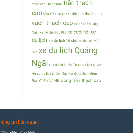
trần thạch
thạch cao Thanh Khê
cao
trần thả thạch cao
trần thả Hòa Xuân
vách thạch cao
xe 16 chỗ Quảng
xe
xe cưới hỏi
Ngãi
xe 16 chỗ Đức Phổ
du lịch
xe du lịch 16 chỗ
xe du lịch Mộ
xe du lịch Quảng
Đức
Ngãi
xe du lịch tại Ba Tơ
xe du lịch tại Sơn
xe đưa đón Điện
Hà
xe du lịch tại Sơn Tây
đóng trần thạch cao
Bàn đi Bà Nà Hill
hông tin liên quan:
Tầm Nhìn - Sứ Mệnh