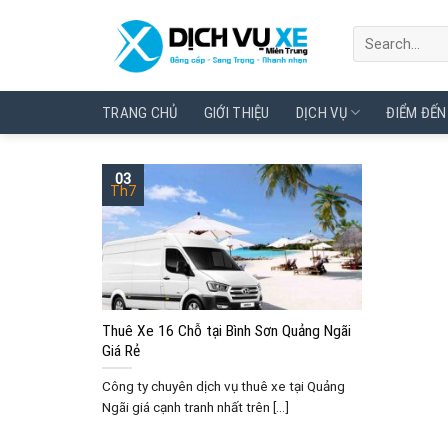
Skip
to
content
TRANG CHỦ
GIỚI THIỆU
DỊCH VỤ
ĐIỂM ĐẾN
03
Th7
Thuê Xe 16 Chỗ tại Bình Sơn Quảng Ngãi
Giá Rẻ
Công ty chuyên dịch vụ thuê xe tại Quảng
Ngãi giá cạnh tranh nhất trên [...]