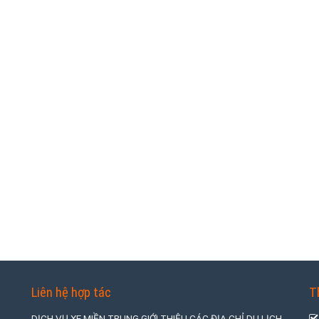
Liên hệ hợp tác
T
DỊCH VỤ XE MIỀN TRUNG GIỚI THIỆU CÁC ĐỊA CHỈ DU LỊCH