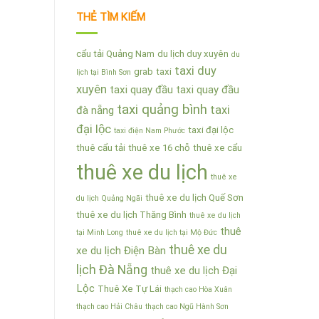
THẺ TÌM KIẾM
cẩu tải Quảng Nam
du lịch duy xuyên
du
taxi duy
grab
taxi
lịch tại Bình Sơn
xuyên
taxi quay đầu
taxi quay đầu
taxi quảng bình
taxi
đà nẵng
đại lộc
taxi đại lộc
taxi điện Nam Phước
thuê cẩu tải
thuê xe 16 chỗ
thuê xe cẩu
thuê xe du lịch
thuê xe
thuê xe du lịch Quế Sơn
du lịch Quảng Ngãi
thuê xe du lịch Thăng Bình
thuê xe du lịch
thuê
tại Minh Long
thuê xe du lịch tại Mộ Đức
thuê xe du
xe du lịch Điện Bàn
lịch Đà Nẵng
thuê xe du lịch Đại
Lộc
Thuê Xe Tự Lái
thạch cao Hòa Xuân
thạch cao Hải Châu
thạch cao Ngũ Hành Sơn