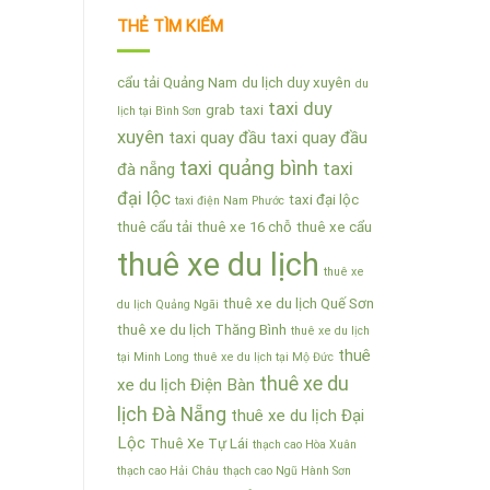
THẺ TÌM KIẾM
cẩu tải Quảng Nam
du lịch duy xuyên
du
taxi duy
grab
taxi
lịch tại Bình Sơn
xuyên
taxi quay đầu
taxi quay đầu
taxi quảng bình
taxi
đà nẵng
đại lộc
taxi đại lộc
taxi điện Nam Phước
thuê cẩu tải
thuê xe 16 chỗ
thuê xe cẩu
thuê xe du lịch
thuê xe
thuê xe du lịch Quế Sơn
du lịch Quảng Ngãi
thuê xe du lịch Thăng Bình
thuê xe du lịch
thuê
tại Minh Long
thuê xe du lịch tại Mộ Đức
thuê xe du
xe du lịch Điện Bàn
lịch Đà Nẵng
thuê xe du lịch Đại
Lộc
Thuê Xe Tự Lái
thạch cao Hòa Xuân
thạch cao Hải Châu
thạch cao Ngũ Hành Sơn