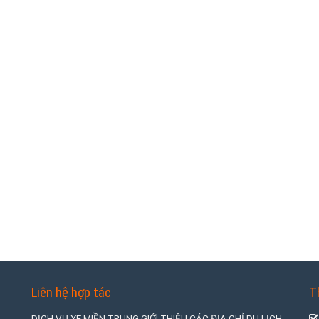
Liên hệ hợp tác
T
DỊCH VỤ XE MIỀN TRUNG GIỚI THIỆU CÁC ĐỊA CHỈ DU LỊCH