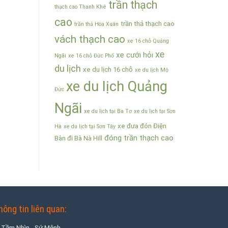
trần thạch
thạch cao Thanh Khê
cao
trần thả thạch cao
trần thả Hòa Xuân
vách thạch cao
xe 16 chỗ Quảng
xe
xe cưới hỏi
Ngãi
xe 16 chỗ Đức Phổ
du lịch
xe du lịch 16 chỗ
xe du lịch Mộ
xe du lịch Quảng
Đức
Ngãi
xe du lịch tại Ba Tơ
xe du lịch tại Sơn
xe đưa đón Điện
Hà
xe du lịch tại Sơn Tây
đóng trần thạch cao
Bàn đi Bà Nà Hill
hông tin liên quan:
Tầm Nhìn - Sứ Mệnh