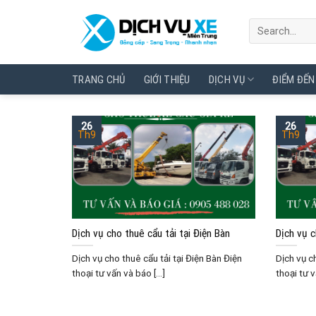
Skip
to
content
TRANG CHỦ
GIỚI THIỆU
DỊCH VỤ
ĐIỂM ĐẾN
26
26
Th9
Th9
Dịch vụ cho thuê cẩu tải tại Điện Bàn
Dịch vụ 
Dịch vụ cho thuê cẩu tải tại Điện Bàn Điện
Dịch vụ c
thoại tư vấn và báo [...]
thoại tư v