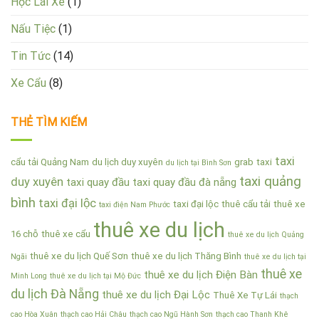
Học Lái Xe
(1)
Nấu Tiệc
(1)
Tin Tức
(14)
Xe Cẩu
(8)
THẺ TÌM KIẾM
taxi
cẩu tải Quảng Nam
du lịch duy xuyên
grab
taxi
du lịch tại Bình Sơn
taxi quảng
duy xuyên
taxi quay đầu
taxi quay đầu đà nẵng
bình
taxi đại lộc
taxi đại lộc
thuê cẩu tải
thuê xe
taxi điện Nam Phước
thuê xe du lịch
16 chỗ
thuê xe cẩu
thuê xe du lịch Quảng
thuê xe du lịch Quế Sơn
thuê xe du lịch Thăng Bình
Ngãi
thuê xe du lịch tại
thuê xe
thuê xe du lịch Điện Bàn
Minh Long
thuê xe du lịch tại Mộ Đức
du lịch Đà Nẵng
thuê xe du lịch Đại Lộc
Thuê Xe Tự Lái
thạch
cao Hòa Xuân
thạch cao Hải Châu
thạch cao Ngũ Hành Sơn
thạch cao Thanh Khê