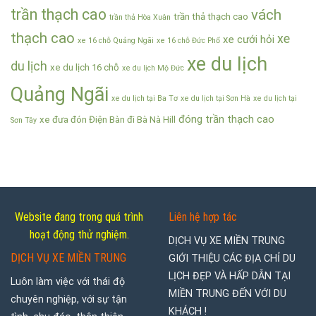
trần thạch cao
vách
trần thả thạch cao
trần thả Hòa Xuân
thạch cao
xe
xe cưới hỏi
xe 16 chỗ Quảng Ngãi
xe 16 chỗ Đức Phổ
xe du lịch
du lịch
xe du lịch 16 chỗ
xe du lịch Mộ Đức
Quảng Ngãi
xe du lịch tại Ba Tơ
xe du lịch tại Sơn Hà
xe du lịch tại
đóng trần thạch cao
xe đưa đón Điện Bàn đi Bà Nà Hill
Sơn Tây
Website đang trong quá trình
Liên hệ hợp tác
hoạt động thử nghiệm.
DỊCH VỤ XE MIỀN TRUNG
DỊCH VỤ XE MIỀN TRUNG
GIỚI THIỆU CÁC ĐỊA CHỈ DU
LỊCH ĐẸP VÀ HẤP DẪN TẠI
Luôn làm việc với thái độ
MIỀN TRUNG ĐẾN VỚI DU
chuyên nghiệp, với sự tận
KHÁCH !