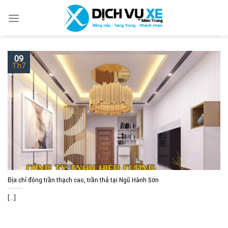
Skip
to
content
09
Th7
Địa chỉ đóng trần thạch cao, trần thả tại Ngũ Hành Sơn
[...]