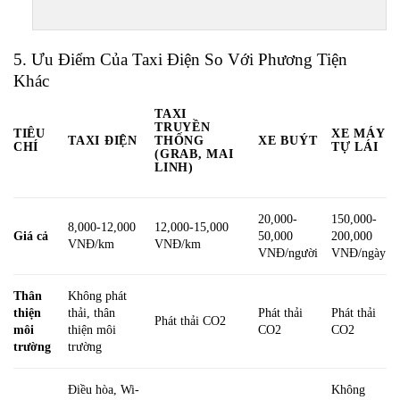
5. Ưu Điểm Của Taxi Điện So Với Phương Tiện
Khác
TAXI
TRUYỀN
TIÊU
XE MÁY
TAXI ĐIỆN
THỐNG
XE BUÝT
CHÍ
TỰ LÁI
(GRAB, MAI
LINH)
20,000-
150,000-
8,000-12,000
12,000-15,000
Giá cả
50,000
200,000
VNĐ/km
VNĐ/km
VNĐ/người
VNĐ/ngày
Thân
Không phát
thiện
thải, thân
Phát thải
Phát thải
Phát thải CO2
môi
thiện môi
CO2
CO2
trường
trường
Điều hòa, Wi-
Không