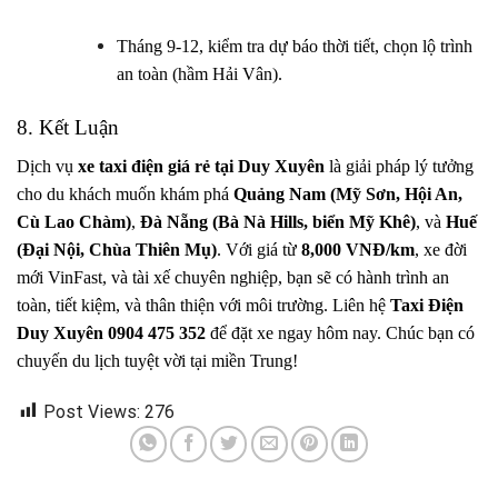
Tháng 9-12, kiểm tra dự báo thời tiết, chọn lộ trình
an toàn (hầm Hải Vân).
8. Kết Luận
Dịch vụ
xe taxi điện giá rẻ tại Duy Xuyên
là giải pháp lý tưởng
cho du khách muốn khám phá
Quảng Nam (Mỹ Sơn, Hội An,
Cù Lao Chàm)
,
Đà Nẵng (Bà Nà Hills, biển Mỹ Khê)
, và
Huế
(Đại Nội, Chùa Thiên Mụ)
. Với giá từ
8,000 VNĐ/km
, xe đời
mới VinFast, và tài xế chuyên nghiệp, bạn sẽ có hành trình an
toàn, tiết kiệm, và thân thiện với môi trường. Liên hệ
Taxi Điện
Duy Xuyên
0904 475 352
để đặt xe ngay hôm nay. Chúc bạn có
chuyến du lịch tuyệt vời tại miền Trung!
Post Views:
276