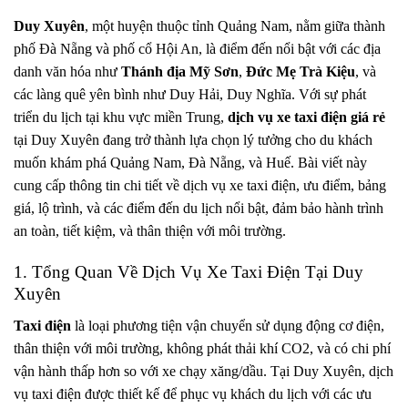
Duy Xuyên
, một huyện thuộc tỉnh Quảng Nam, nằm giữa thành
phố Đà Nẵng và phố cổ Hội An, là điểm đến nổi bật với các địa
danh văn hóa như
Thánh địa Mỹ Sơn
,
Đức Mẹ Trà Kiệu
, và
các làng quê yên bình như Duy Hải, Duy Nghĩa. Với sự phát
triển du lịch tại khu vực miền Trung,
dịch vụ xe taxi điện giá rẻ
tại Duy Xuyên đang trở thành lựa chọn lý tưởng cho du khách
muốn khám phá Quảng Nam, Đà Nẵng, và Huế. Bài viết này
cung cấp thông tin chi tiết về dịch vụ xe taxi điện, ưu điểm, bảng
giá, lộ trình, và các điểm đến du lịch nổi bật, đảm bảo hành trình
an toàn, tiết kiệm, và thân thiện với môi trường.
1. Tổng Quan Về Dịch Vụ Xe Taxi Điện Tại Duy
Xuyên
Taxi điện
là loại phương tiện vận chuyển sử dụng động cơ điện,
thân thiện với môi trường, không phát thải khí CO2, và có chi phí
vận hành thấp hơn so với xe chạy xăng/dầu. Tại Duy Xuyên, dịch
vụ taxi điện được thiết kế để phục vụ khách du lịch với các ưu