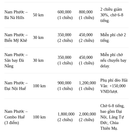
2 chiều giảm
Nam Phước –
600,000
800,000
50 km
30%, chờ 6-8
Bà Nà Hills
(1 chiều)
(1 chiều)
tiếng.
Nam Phước –
350,000
450,000
Miễn phí chờ 2
30 km
Biển Mỹ Khê
(2 chiều)
(2 chiều)
tiếng.
Nam Phước –
Miễn phí chờ
350,000
450,000
Sân bay Đà
30 km
nếu chuyến bay
(1 chiều)
(1 chiều)
Nẵng
delay.
Phụ phí đèo Hải
Nam Phước –
900,000
1,200,000
100 km
Vân: +150,000
Đại Nội Huế
(1 chiều)
(1 chiều)
VNĐ/lượt.
Chờ 6-8 tiếng,
Nam Phước –
bao gồm Đại
1,800,000
2,000,000
Combo Huế
100 km
Nội, Lăng Tự
(2 chiều)
(2 chiều)
(3 điểm)
Đức, Chùa
Thiên Mụ.