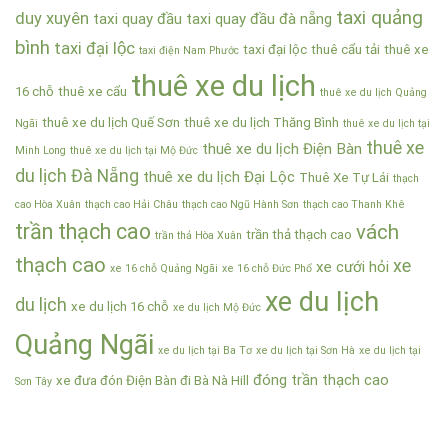
taxi quảng
duy xuyên
taxi quay đầu
taxi quay đầu đà nẵng
bình
taxi đại lộc
taxi đại lộc
thuê cẩu tải
thuê xe
taxi điện Nam Phước
thuê xe du lịch
16 chỗ
thuê xe cẩu
thuê xe du lịch Quảng
thuê xe du lịch Quế Sơn
thuê xe du lịch Thăng Bình
Ngãi
thuê xe du lịch tại
thuê xe
thuê xe du lịch Điện Bàn
Minh Long
thuê xe du lịch tại Mộ Đức
du lịch Đà Nẵng
thuê xe du lịch Đại Lộc
Thuê Xe Tự Lái
thạch
cao Hòa Xuân
thạch cao Hải Châu
thạch cao Ngũ Hành Sơn
thạch cao Thanh Khê
trần thạch cao
vách
trần thả thạch cao
trần thả Hòa Xuân
thạch cao
xe
xe cưới hỏi
xe 16 chỗ Quảng Ngãi
xe 16 chỗ Đức Phổ
xe du lịch
du lịch
xe du lịch 16 chỗ
xe du lịch Mộ Đức
Quảng Ngãi
xe du lịch tại Ba Tơ
xe du lịch tại Sơn Hà
xe du lịch tại
đóng trần thạch cao
xe đưa đón Điện Bàn đi Bà Nà Hill
Sơn Tây