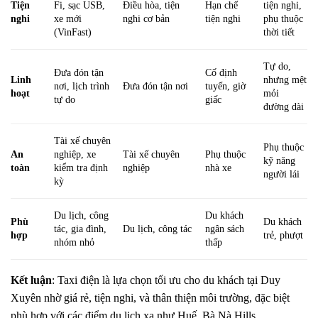
Tiện
Fi, sạc USB,
Điều hòa, tiện
Hạn chế
tiện nghi,
nghi
xe mới
nghi cơ bản
tiện nghi
phụ thuộc
(VinFast)
thời tiết
Tự do,
Đưa đón tận
Cố định
Linh
nhưng mệt
nơi, lịch trình
Đưa đón tận nơi
tuyến, giờ
hoạt
mỏi
tự do
giấc
đường dài
Tài xế chuyên
Phụ thuộc
An
nghiệp, xe
Tài xế chuyên
Phụ thuộc
kỹ năng
toàn
kiểm tra định
nghiệp
nhà xe
người lái
kỳ
Du lịch, công
Du khách
Phù
Du khách
tác, gia đình,
Du lịch, công tác
ngân sách
hợp
trẻ, phượt
nhóm nhỏ
thấp
Kết luận
: Taxi điện là lựa chọn tối ưu cho du khách tại Duy
Xuyên nhờ giá rẻ, tiện nghi, và thân thiện môi trường, đặc biệt
phù hợp với các điểm du lịch xa như Huế, Bà Nà Hills.