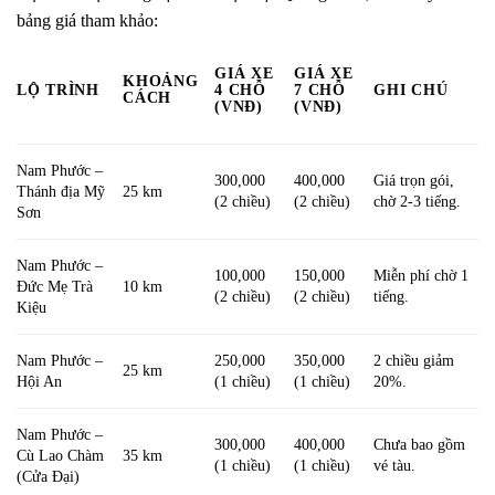
bảng giá tham khảo:
GIÁ XE
GIÁ XE
KHOẢNG
LỘ TRÌNH
4 CHỖ
7 CHỖ
GHI CHÚ
CÁCH
(VNĐ)
(VNĐ)
Nam Phước –
300,000
400,000
Giá trọn gói,
Thánh địa Mỹ
25 km
(2 chiều)
(2 chiều)
chờ 2-3 tiếng.
Sơn
Nam Phước –
100,000
150,000
Miễn phí chờ 1
Đức Mẹ Trà
10 km
(2 chiều)
(2 chiều)
tiếng.
Kiệu
Nam Phước –
250,000
350,000
2 chiều giảm
25 km
Hội An
(1 chiều)
(1 chiều)
20%.
Nam Phước –
300,000
400,000
Chưa bao gồm
Cù Lao Chàm
35 km
(1 chiều)
(1 chiều)
vé tàu.
(Cửa Đại)