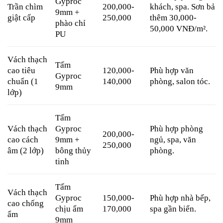
Gyproc
Trần chìm
200,000-
khách, spa. Sơn bả
9mm +
giật cấp
250,000
thêm 30,000-
phào chỉ
50,000 VNĐ/m².
PU
Vách thạch
Tấm
cao tiêu
120,000-
Phù hợp văn
Gyproc
chuẩn (1
140,000
phòng, salon tóc.
9mm
lớp)
Tấm
Vách thạch
Gyproc
Phù hợp phòng
200,000-
cao cách
9mm +
ngủ, spa, văn
250,000
âm (2 lớp)
bông thủy
phòng.
tinh
Tấm
Vách thạch
Gyproc
150,000-
Phù hợp nhà bếp,
cao chống
chịu ẩm
170,000
spa gần biển.
ẩm
9mm