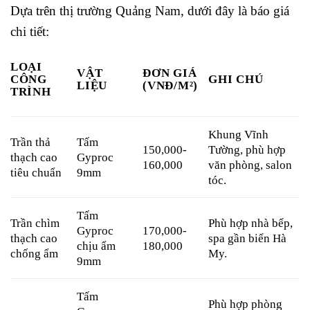
Dựa trên thị trường Quảng Nam, dưới đây là báo giá
chi tiết:
LOẠI
VẬT
ĐƠN GIÁ
CÔNG
GHI CHÚ
LIỆU
(VNĐ/M²)
TRÌNH
Khung Vĩnh
Trần thả
Tấm
150,000-
Tường, phù hợp
thạch cao
Gyproc
160,000
văn phòng, salon
tiêu chuẩn
9mm
tóc.
Tấm
Trần chìm
Phù hợp nhà bếp,
Gyproc
170,000-
thạch cao
spa gần biển Hà
chịu ẩm
180,000
chống ẩm
My.
9mm
Tấm
Phù hợp phòng