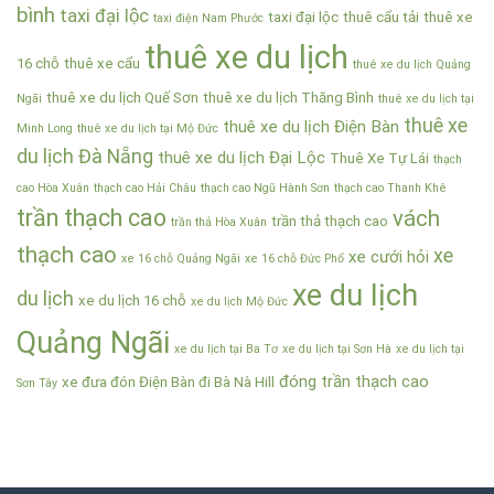
bình
taxi đại lộc
taxi đại lộc
thuê cẩu tải
thuê xe
taxi điện Nam Phước
thuê xe du lịch
16 chỗ
thuê xe cẩu
thuê xe du lịch Quảng
thuê xe du lịch Quế Sơn
thuê xe du lịch Thăng Bình
Ngãi
thuê xe du lịch tại
thuê xe
thuê xe du lịch Điện Bàn
Minh Long
thuê xe du lịch tại Mộ Đức
du lịch Đà Nẵng
thuê xe du lịch Đại Lộc
Thuê Xe Tự Lái
thạch
cao Hòa Xuân
thạch cao Hải Châu
thạch cao Ngũ Hành Sơn
thạch cao Thanh Khê
trần thạch cao
vách
trần thả thạch cao
trần thả Hòa Xuân
thạch cao
xe
xe cưới hỏi
xe 16 chỗ Quảng Ngãi
xe 16 chỗ Đức Phổ
xe du lịch
du lịch
xe du lịch 16 chỗ
xe du lịch Mộ Đức
Quảng Ngãi
xe du lịch tại Ba Tơ
xe du lịch tại Sơn Hà
xe du lịch tại
đóng trần thạch cao
xe đưa đón Điện Bàn đi Bà Nà Hill
Sơn Tây