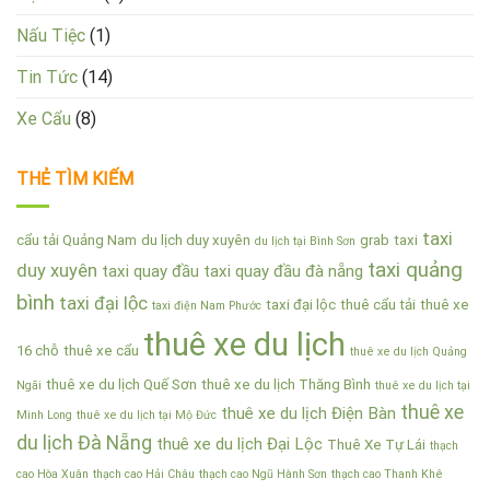
Nấu Tiệc
(1)
Tin Tức
(14)
Xe Cẩu
(8)
THẺ TÌM KIẾM
taxi
cẩu tải Quảng Nam
du lịch duy xuyên
grab
taxi
du lịch tại Bình Sơn
taxi quảng
duy xuyên
taxi quay đầu
taxi quay đầu đà nẵng
bình
taxi đại lộc
taxi đại lộc
thuê cẩu tải
thuê xe
taxi điện Nam Phước
thuê xe du lịch
16 chỗ
thuê xe cẩu
thuê xe du lịch Quảng
thuê xe du lịch Quế Sơn
thuê xe du lịch Thăng Bình
Ngãi
thuê xe du lịch tại
thuê xe
thuê xe du lịch Điện Bàn
Minh Long
thuê xe du lịch tại Mộ Đức
du lịch Đà Nẵng
thuê xe du lịch Đại Lộc
Thuê Xe Tự Lái
thạch
cao Hòa Xuân
thạch cao Hải Châu
thạch cao Ngũ Hành Sơn
thạch cao Thanh Khê