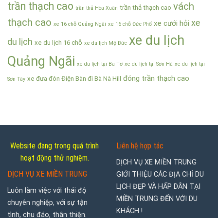
trần thạch cao
vách
trần thả thạch cao
trần thả Hòa Xuân
thạch cao
xe
xe cưới hỏi
xe 16 chỗ Quảng Ngãi
xe 16 chỗ Đức Phổ
xe du lịch
du lịch
xe du lịch 16 chỗ
xe du lịch Mộ Đức
Quảng Ngãi
xe du lịch tại Ba Tơ
xe du lịch tại Sơn Hà
xe du lịch tại
đóng trần thạch cao
xe đưa đón Điện Bàn đi Bà Nà Hill
Sơn Tây
Website đang trong quá trình
Liên hệ hợp tác
hoạt động thử nghiệm.
DỊCH VỤ XE MIỀN TRUNG
DỊCH VỤ XE MIỀN TRUNG
GIỚI THIỆU CÁC ĐỊA CHỈ DU
LỊCH ĐẸP VÀ HẤP DẪN TẠI
Luôn làm việc với thái độ
MIỀN TRUNG ĐẾN VỚI DU
chuyên nghiệp, với sự tận
KHÁCH !
tình, chu đáo, thân thiện.