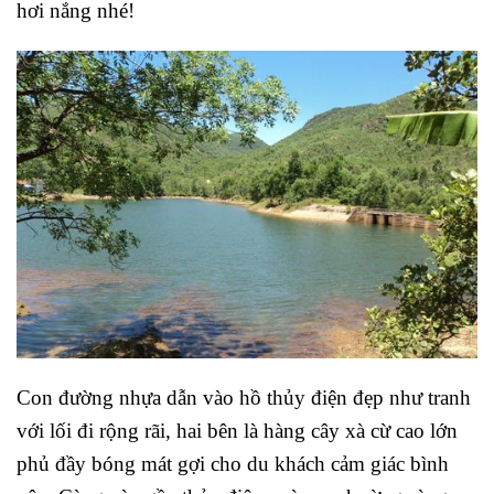
hơi nắng nhé!
Con đường nhựa dẫn vào hồ thủy điện đẹp như tranh
với lối đi rộng rãi, hai bên là hàng cây xà cừ cao lớn
phủ đầy bóng mát gợi cho du khách cảm giác bình