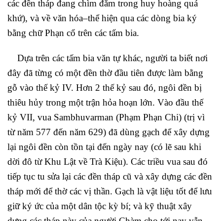
các đền tháp đang chìm đắm trong huy hoàng quá
khứ), và về văn hóa–thể hiện qua các dòng bia ký
bằng chữ Phạn cổ trên các tấm bia.
Dựa trên các tấm bia văn tự khác, người ta biết nơi
đây đã từng có một đền thờ đầu tiên được làm bằng
gỗ vào thế kỷ IV. Hơn 2 thế kỷ sau đó, ngôi đền bị
thiêu hủy trong một trận hỏa hoạn lớn. Vào đầu thế
kỷ VII, vua Sambhuvarman (Phạm Phạn Chi) (trị vì
từ năm 577 đến năm 629) đã dùng gạch để xây dựng
lại ngôi đền còn tồn tại đến ngày nay (có lẽ sau khi
dời đô từ Khu Lật về Trà Kiệu). Các triều vua sau đó
tiếp tục tu sửa lại các đền tháp cũ và xây dựng các đền
tháp mới để thờ các vị thần. Gạch là vật liệu tốt để lưu
giữ ký ức của một dân tộc kỳ bí; và kỹ thuật xây
dựng các tháp này của người Chàm cho tới nay vẫn