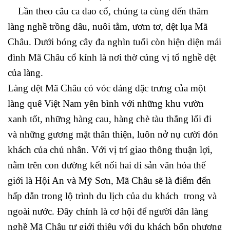
Lần theo câu ca dao cổ, chúng ta cùng đến thăm
làng nghề trồng dâu, nuôi tằm, ươm tơ, dệt lụa Mã
Châu. Dưới bóng cây đa nghìn tuổi còn hiện diện mái
đình Mã Châu cổ kính là nơi thờ cúng vị tổ nghề dệt
của làng.
Làng dệt Mã Châu có vóc dáng đặc trưng của một
làng quê Việt Nam yên bình với những khu vườn
xanh tốt, những hàng cau, hàng chè tàu thẳng lối đi
và những gương mặt thân thiện, luôn nở nụ cười đón
khách của chủ nhân. Với vị trí giao thông thuận lợi,
nằm trên con đường kết nối hai di sản văn hóa thế
giới là Hội An và Mỹ Sơn, Mã Châu sẽ là điểm đến
hấp dẫn trong lộ trình du lịch của du khách trong và
ngoài nước. Đây chính là cơ hội để người dân làng
nghề Mã Châu tự giới thiệu với du khách bốn phương