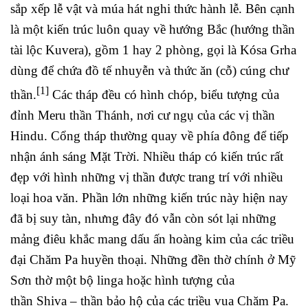
sắp xếp lễ vật và múa hát nghi thức hành lễ. Bên cạnh
là một kiến trúc luôn quay về hướng Bắc (hướng thần
tài lộc Kuvera), gồm 1 hay 2 phòng, gọi là Kósa Grha
dùng để chứa đồ tế nhuyễn và thức ăn (cỗ) cúng chư
[1]
thần.
Các tháp đều có hình chóp, biểu tượng của
đỉnh Meru thần Thánh, nơi cư ngụ của các vị thần
Hindu. Cổng tháp thường quay về phía đông để tiếp
nhận ánh sáng Mặt Trời. Nhiều tháp có kiến trúc rất
đẹp với hình những vị thần được trang trí với nhiều
loại hoa văn. Phần lớn những kiến trúc này hiện nay
đã bị suy tàn, nhưng đây đó vẫn còn sót lại những
mảng điêu khắc mang dấu ấn hoàng kim của các triều
đại Chăm Pa huyền thoại. Những đền thờ chính ở Mỹ
Sơn thờ một bộ linga hoặc hình tượng của
thần Shiva – thần bảo hộ của các triều vua Chăm Pa.