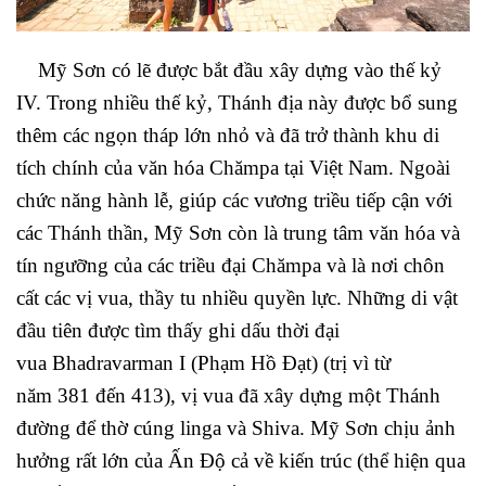
Mỹ Sơn có lẽ được bắt đầu xây dựng vào thế kỷ
IV. Trong nhiều thế kỷ, Thánh địa này được bổ sung
thêm các ngọn tháp lớn nhỏ và đã trở thành khu di
tích chính của văn hóa Chămpa tại Việt Nam. Ngoài
chức năng hành lễ, giúp các vương triều tiếp cận với
các Thánh thần, Mỹ Sơn còn là trung tâm văn hóa và
tín ngưỡng của các triều đại Chămpa và là nơi chôn
cất các vị vua, thầy tu nhiều quyền lực. Những di vật
đầu tiên được tìm thấy ghi dấu thời đại
vua Bhadravarman I (Phạm Hồ Đạt) (trị vì từ
năm 381 đến 413), vị vua đã xây dựng một Thánh
đường để thờ cúng linga và Shiva. Mỹ Sơn chịu ảnh
hưởng rất lớn của Ấn Độ cả về kiến trúc (thể hiện qua