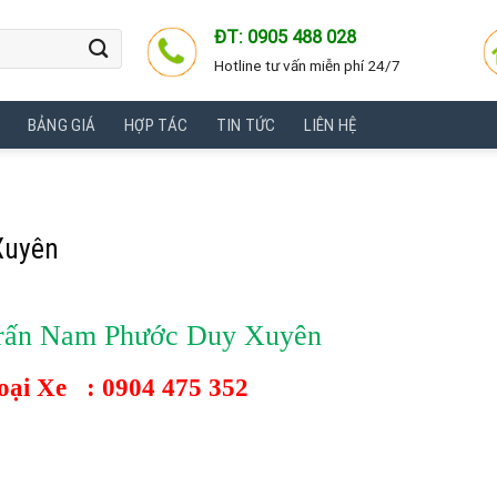
ĐT: 0905 488 028
Hotline tư vấn miễn phí 24/7
BẢNG GIÁ
HỢP TÁC
TIN TỨC
LIÊN HỆ
Xuyên
 trấn Nam Phước Duy Xuyên
hoại Xe :
0904 475 352