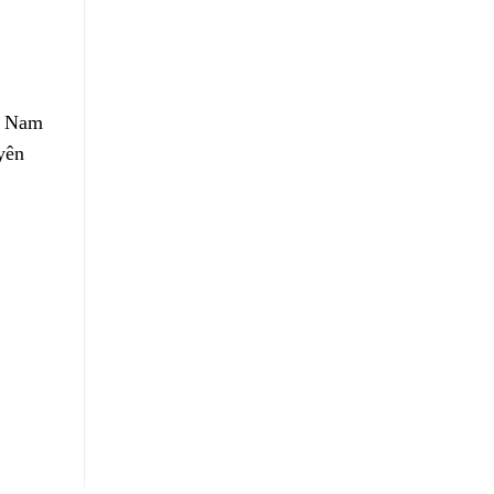
ng Nam
uyên