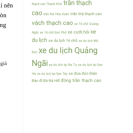
trần thạch
ỉ nên
thạch cao Thanh Khê
cao
Còn
trần thả thạch cao
trần thả Hòa Xuân
vách thạch cao
ung
xe 16 chỗ Quảng
xe
xe cưới hỏi
Ngãi
xe 16 chỗ Đức Phổ
du lịch
xe du lịch 16 chỗ
xe du lịch Mộ
xe du lịch Quảng
Đức
Ngãi
giá
xe du lịch tại Ba Tơ
xe du lịch tại Sơn
xe đưa đón Điện
Hà
xe du lịch tại Sơn Tây
đóng trần thạch cao
Bàn đi Bà Nà Hill