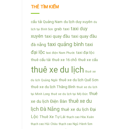
THẺ TÌM KIẾM
cẩu tải Quảng Nam
du lịch duy xuyên
du
taxi duy
grab
taxi
lịch tại Bình Sơn
xuyên
taxi quay đầu
taxi quay đầu
taxi quảng bình
taxi
đà nẵng
đại lộc
taxi đại lộc
taxi điện Nam Phước
thuê cẩu tải
thuê xe 16 chỗ
thuê xe cẩu
thuê xe du lịch
thuê xe
thuê xe du lịch Quế Sơn
du lịch Quảng Ngãi
thuê xe du lịch Thăng Bình
thuê xe du lịch
thuê
tại Minh Long
thuê xe du lịch tại Mộ Đức
thuê xe du
xe du lịch Điện Bàn
lịch Đà Nẵng
thuê xe du lịch Đại
Lộc
Thuê Xe Tự Lái
thạch cao Hòa Xuân
thạch cao Hải Châu
thạch cao Ngũ Hành Sơn