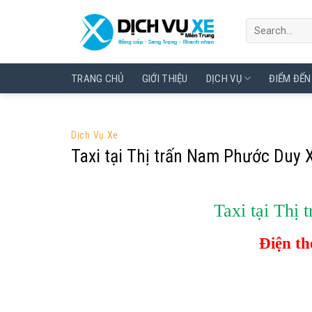
Skip
to
content
TRANG CHỦ
GIỚI THIỆU
DỊCH VỤ
ĐIỂM ĐẾN
Dịch Vụ Xe
Taxi tại Thị trấn Nam Phước Duy 
Taxi tại Thị
Điện t